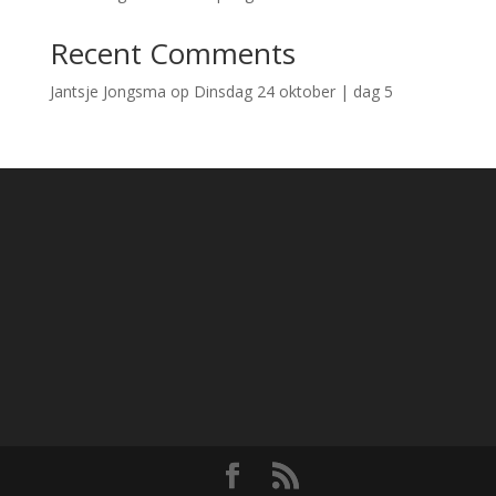
Recent Comments
Jantsje Jongsma
op
Dinsdag 24 oktober | dag 5