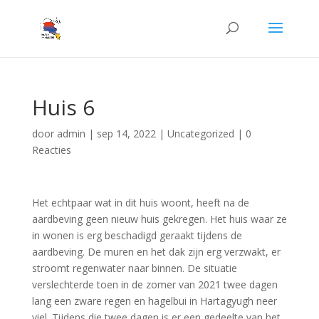
Huis 6
door
admin
|
sep 14, 2022
|
Uncategorized
|
0
Reacties
Het echtpaar wat in dit huis woont, heeft na de
aardbeving geen nieuw huis gekregen. Het huis waar ze
in wonen is erg beschadigd geraakt tijdens de
aardbeving. De muren en het dak zijn erg verzwakt, er
stroomt regenwater naar binnen. De situatie
verslechterde toen in de zomer van 2021 twee dagen
lang een zware regen en hagelbui in Hartagyugh neer
viel. Tijdens die twee dagen is er een gedeelte van het