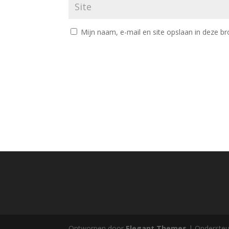
Mijn naam, e-mail en site opslaan in deze br
Ontworpen door
Elegant Themes
| Onderste