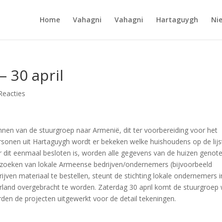
Home
Vahagni
Vahagni
Hartaguygh
Ni
– 30 april
Reacties
nnen van de stuurgroep naar Armenië, dit ter voorbereiding voor het
ersonen uit Hartaguygh wordt er bekeken welke huishoudens op de lijs
 dit eenmaal besloten is, worden alle gegevens van de huizen genote
ezoeken van lokale Armeense bedrijven/ondernemers (bijvoorbeeld
rijven materiaal te bestellen, steunt de stichting lokale ondernemers i
rland overgebracht te worden. Zaterdag 30 april komt de stuurgroep
den de projecten uitgewerkt voor de detail tekeningen.